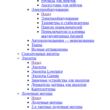
Роульсы для лебёдок
Аксессуары для лебёдок
Электрооборудование
Назад
Электрооборудование
Тахометры и стабилизаторы
Панели переключателей
Переключатели и клеммы
аккумуляторных батарей
Автохолодильники — морозильники
Трапы
Водные аттракционы
Спасательные жилеты
Эхолоты
Назад
Эхолоты
Эхолоты Lowrance
Эхолоты Garmin
Зарядные устройства для эхолотов
Держатели датчика для эхолотов
Картплоттеры
Лодочные моторы
Назад
Лодочные моторы
2-х тактные лодочные моторы