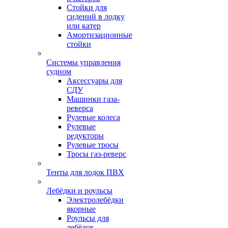
Стойки для
сидений в лодку
или катер
Амортизационные
стойки
Системы управления
судном
Аксессуары для
СДУ
Машинки газа-
реверса
Рулевые колеса
Рулевые
редукторы
Рулевые тросы
Тросы газ-реверс
Тенты для лодок ПВХ
Лебёдки и роульсы
Электролебёдки
якорные
Роульсы для
лебёдок