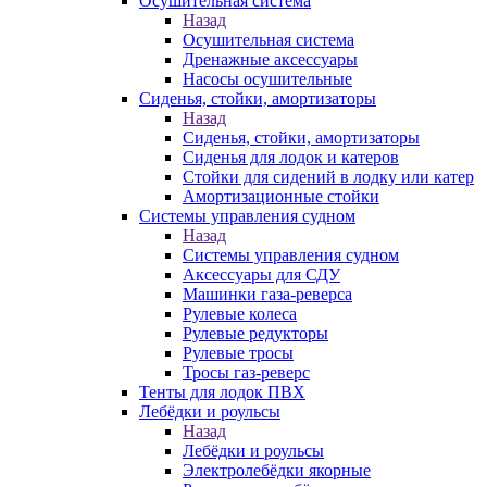
Осушительная система
Назад
Осушительная система
Дренажные аксессуары
Насосы осушительные
Сиденья, стойки, амортизаторы
Назад
Сиденья, стойки, амортизаторы
Сиденья для лодок и катеров
Стойки для сидений в лодку или катер
Амортизационные стойки
Системы управления судном
Назад
Системы управления судном
Аксессуары для СДУ
Машинки газа-реверса
Рулевые колеса
Рулевые редукторы
Рулевые тросы
Тросы газ-реверс
Тенты для лодок ПВХ
Лебёдки и роульсы
Назад
Лебёдки и роульсы
Электролебёдки якорные