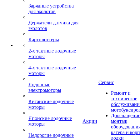
Зарядные устройства
для эхолотов
Держатели датчика для
эхолотов
Картплоттеры
2-х тактные лодочные
моторы
4-х тактные лодочные
моторы
Сервис
Лодочные
электромоторы
Ремонт и
техническое
Китайские лодочные
обслуживани
моторы
мотобуксиро
Дооснащение
Японские лодочные
Акции
монтаж
моторы
оборудования
катера и кор
Недорогие лодочные
лодки