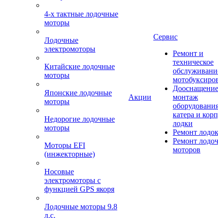
4-х тактные лодочные
моторы
Сервис
Лодочные
электромоторы
Ремонт и
техническое
Китайские лодочные
обслуживани
моторы
мотобуксиро
Дооснащение
Японские лодочные
Акции
монтаж
моторы
оборудования
катера и кор
Недорогие лодочные
лодки
моторы
Ремонт лодо
Ремонт лодо
Моторы EFI
моторов
(инжекторные)
Носовые
электромоторы с
функцией GPS якоря
Лодочные моторы 9.8
л.с.