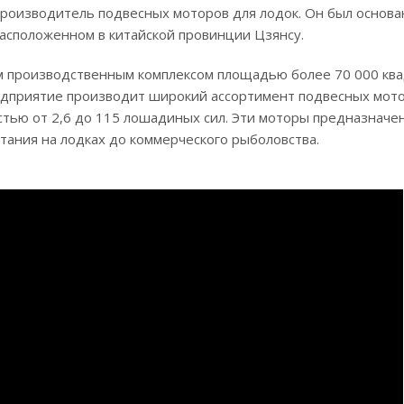
роизводитель подвесных моторов для лодок. Он был основа
 расположенном в китайской провинции Цзянсу.
м производственным комплексом площадью более 70 000 кв
редприятие производит широкий ассортимент подвесных мото
тью от 2,6 до 115 лошадиных сил. Эти моторы предназначе
атания на лодках до коммерческого рыболовства.