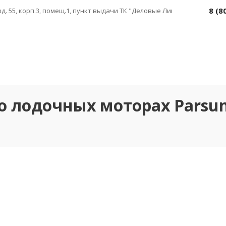
8 (8
зд. 55, корп.3, помещ.1, пункт выдачи ТК "Деловые Линии"
 о лодочных моторах Parsu