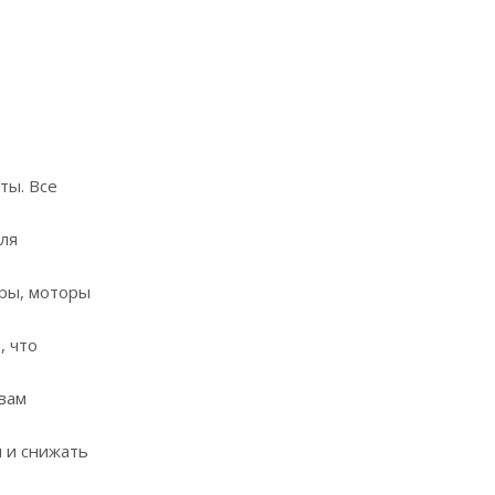
ты. Все
ля
оры, моторы
, что
вам
 и снижать