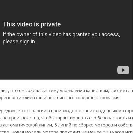
чает, что он создал систему управления качеством, соответ
ренности клиентов и постоянного совершенствования.
ередовые технологии в производстве своих лодочных мотор
тапе производства, чтобы гарантировать его безопасность и
 автоматической линии, 5 линий по сборке моторов и собст
ство, новая модель мотора проходит не менее 500 часов ис