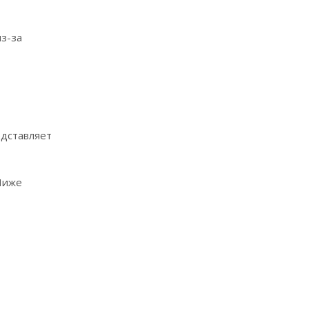
з-за
едставляет
 Ниже