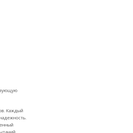
ствующую
ов. Каждый
 надежность.
венный
пытаний