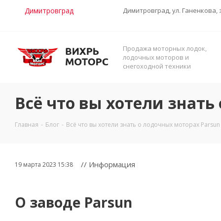
Димитровград
Димитровград, ул. Ганенкова, 
Продажа моторных лодок,
лодочных моторов и
снегоходной техники
Всё что вы хотели знать
Главная
-
Блог
-
Всё что вы хотели знать о лодочных моторах Parsun
// Информация
19 марта 2023 15:38
О заводе Parsun