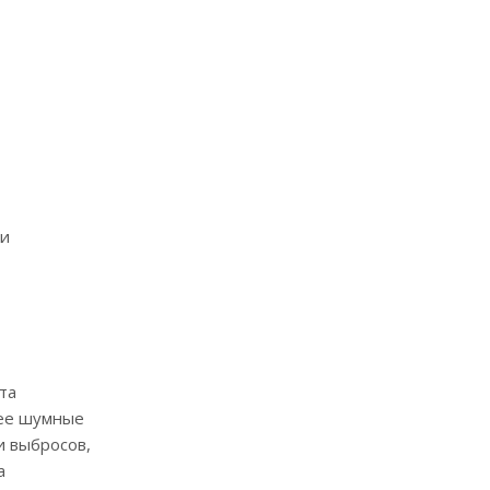
ли
та
лее шумные
и выбросов,
а