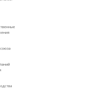
дственные
жения
 союза
мпаний
я
водства