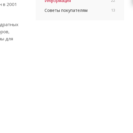
Информация
22
н в 2001
Советы покупателям
13
адратных
ров,
ны для