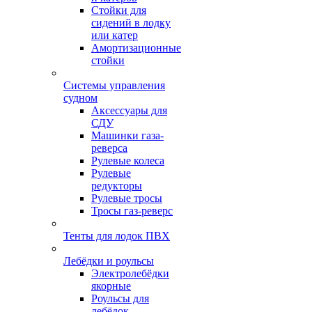
Стойки для
сидений в лодку
или катер
Амортизационные
стойки
Системы управления
судном
Аксессуары для
СДУ
Машинки газа-
реверса
Рулевые колеса
Рулевые
редукторы
Рулевые тросы
Тросы газ-реверс
Тенты для лодок ПВХ
Лебёдки и роульсы
Электролебёдки
якорные
Роульсы для
лебёдок