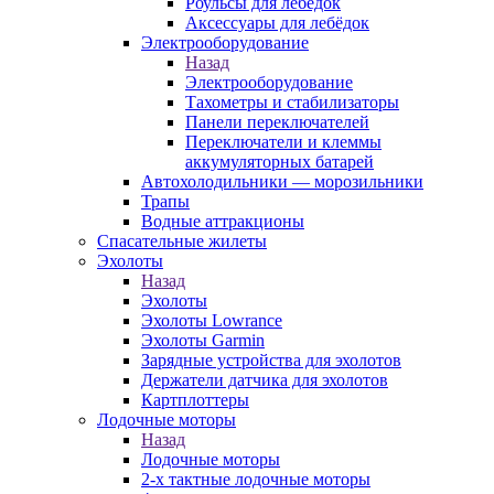
Роульсы для лебёдок
Аксессуары для лебёдок
Электрооборудование
Назад
Электрооборудование
Тахометры и стабилизаторы
Панели переключателей
Переключатели и клеммы
аккумуляторных батарей
Автохолодильники — морозильники
Трапы
Водные аттракционы
Спасательные жилеты
Эхолоты
Назад
Эхолоты
Эхолоты Lowrance
Эхолоты Garmin
Зарядные устройства для эхолотов
Держатели датчика для эхолотов
Картплоттеры
Лодочные моторы
Назад
Лодочные моторы
2-х тактные лодочные моторы