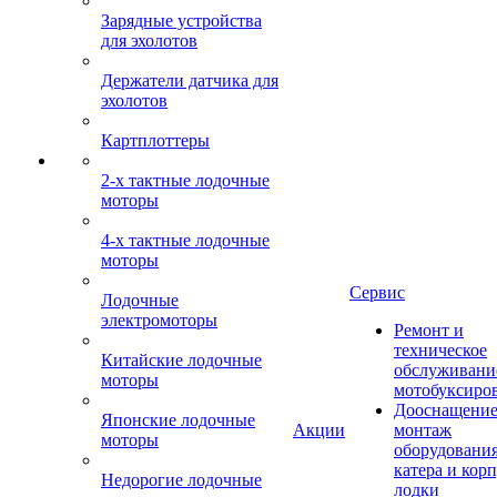
Зарядные устройства
для эхолотов
Держатели датчика для
эхолотов
Картплоттеры
2-х тактные лодочные
моторы
4-х тактные лодочные
моторы
Сервис
Лодочные
электромоторы
Ремонт и
техническое
Китайские лодочные
обслуживани
моторы
мотобуксиро
Дооснащение
Японские лодочные
Акции
монтаж
моторы
оборудования
катера и кор
Недорогие лодочные
лодки