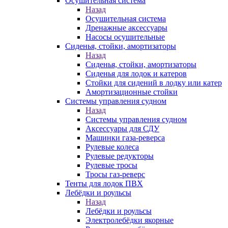
Осушительная система
Назад
Осушительная система
Дренажные аксессуары
Насосы осушительные
Сиденья, стойки, амортизаторы
Назад
Сиденья, стойки, амортизаторы
Сиденья для лодок и катеров
Стойки для сидений в лодку или катер
Амортизационные стойки
Системы управления судном
Назад
Системы управления судном
Аксессуары для СДУ
Машинки газа-реверса
Рулевые колеса
Рулевые редукторы
Рулевые тросы
Тросы газ-реверс
Тенты для лодок ПВХ
Лебёдки и роульсы
Назад
Лебёдки и роульсы
Электролебёдки якорные