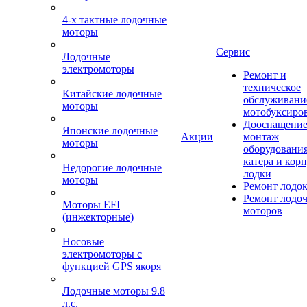
4-х тактные лодочные
моторы
Сервис
Лодочные
электромоторы
Ремонт и
техническое
Китайские лодочные
обслуживани
моторы
мотобуксиро
Дооснащение
Японские лодочные
Акции
монтаж
моторы
оборудования
катера и кор
Недорогие лодочные
лодки
моторы
Ремонт лодо
Ремонт лодо
Моторы EFI
моторов
(инжекторные)
Носовые
электромоторы с
функцией GPS якоря
Лодочные моторы 9.8
л.с.