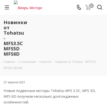
0
Новинки
от
Tohatsu
-
MFS3.5C
MFS5D
MFS6D
Главная
-
О компании
-
Новости
-
Новинки от Tohatsu - MFS3.5C
MFS5D MFS6D
27 апреля 2021
Новые подвесные моторы Tohatsu MFS 3.5C, MFS 5D,
MFS 6D получили несколько долгожданных
особенностей.