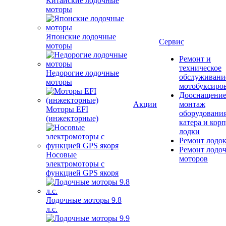
Китайские лодочные
моторы
Японские лодочные
Сервис
моторы
Ремонт и
техническое
Недорогие лодочные
обслуживани
моторы
мотобуксиро
Дооснащение
Акции
монтаж
Моторы EFI
оборудования
(инжекторные)
катера и кор
лодки
Ремонт лодо
Ремонт лодо
Носовые
моторов
электромоторы с
функцией GPS якоря
Лодочные моторы 9.8
л.с.