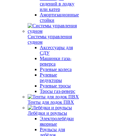
сидений в лодку
или катер
Амортизационные
стойки
Системы управления
судном
Аксессуары для
СДУ
Машинки газа-
реверса
Рулевые колеса
Рулевые
редукторы
Рулевые тросы
Тросы газ-реверс
Тенты для лодок ПВХ
Лебёдки и роульсы
Электролебёдки
якорные
Роульсы для
лебёдок