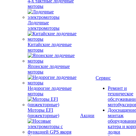
4-х тактные лодочные
моторы
Лодочные
электромоторы
Китайские лодочные
моторы
Японские лодочные
моторы
Сервис
Недорогие лодочные
Ремонт и
моторы
техническое
обслуживани
мотобуксиро
Моторы EFI
Дооснащение
(инжекторные)
Акции
монтаж
оборудования
катера и кор
лодки