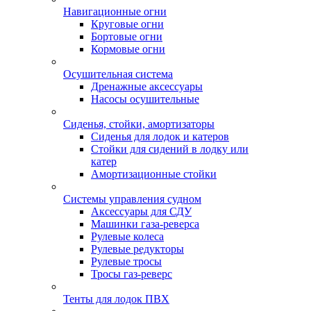
Навигационные огни
Круговые огни
Бортовые огни
Кормовые огни
Осушительная система
Дренажные аксессуары
Насосы осушительные
Сиденья, стойки, амортизаторы
Сиденья для лодок и катеров
Стойки для сидений в лодку или
катер
Амортизационные стойки
Системы управления судном
Аксессуары для СДУ
Машинки газа-реверса
Рулевые колеса
Рулевые редукторы
Рулевые тросы
Тросы газ-реверс
Тенты для лодок ПВХ